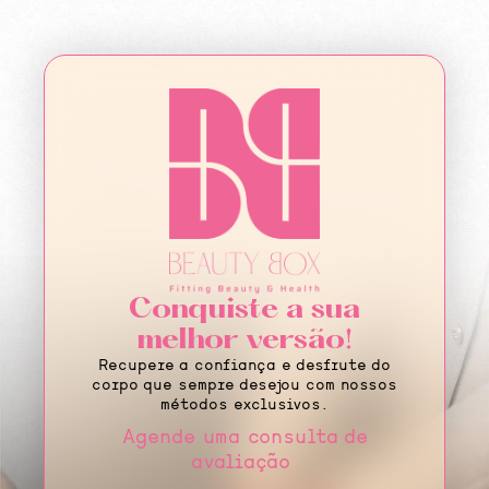
Conquiste a sua
melhor versão!
Recupere a confiança e desfrute do
corpo que sempre desejou com nossos
métodos exclusivos.
Agende uma consulta de
avaliação