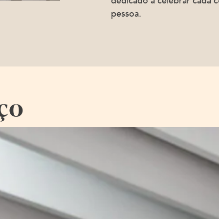
dedicado a celebrar cada c
pessoa.
ço